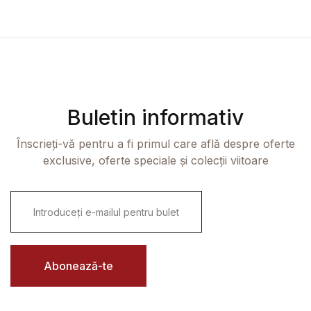
Buletin informativ
Înscrieți-vă pentru a fi primul care află despre oferte
exclusive, oferte speciale și colecții viitoare
E
m
a
i
l
*
Abonează-te