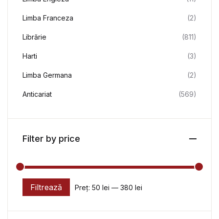
Limba Franceza
(2)
Librărie
(811)
Harti
(3)
Limba Germana
(2)
Anticariat
(569)
Filter by price
Filtrează
Preț:
50 lei
—
380 lei
Preț minim
Preț maxim