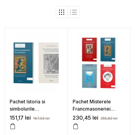
Pachet Istoria si
Pachet Misterele
simbolurile
Francmasoneriei
Francmasoneriei
Mistice
151,17
lei
230,45
lei
167,02
lei
255,82
lei