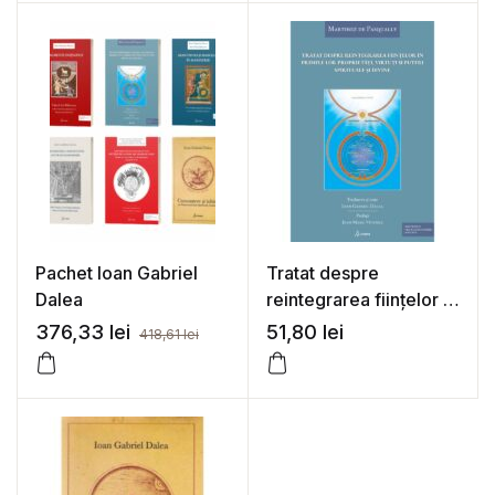
Pachet Ioan Gabriel
Tratat despre
Dalea
reintegrarea ființelor în
primele lor proprietăți,
376,33
lei
51,80
lei
418,61
lei
virtuți și puteri
spirituale și divine –
Martinez de Pasqually