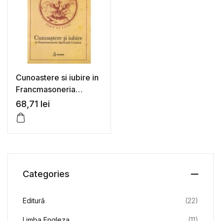
Cunoastere si iubire in
Francmasoneria
Spirituala Crestina –
68,71
lei
Ioan Gabriel Dalea
Categories
Editură
(22)
Limba Engleza
(11)