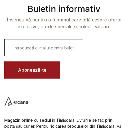
Buletin informativ
Înscrieți-vă pentru a fi primul care află despre oferte
exclusive, oferte speciale și colecții viitoare
E
m
a
i
l
*
Abonează-te
Magazin online cu sediul în Timișoara. Livrările se fac prin
poștă sau curier. Pentru ridicarea produselor din Timișoara, vă