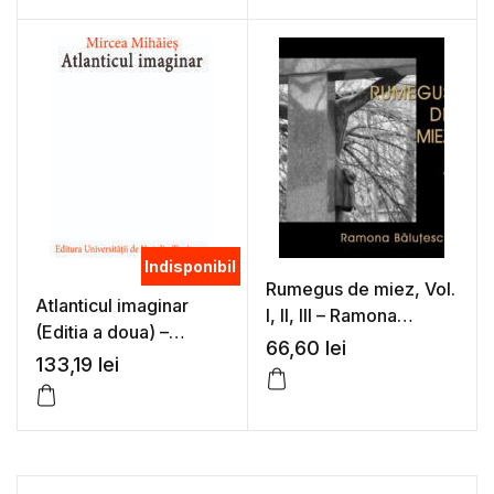
Indisponibil
Rumegus de miez, Vol.
Atlanticul imaginar
I, II, III – Ramona
(Editia a doua) –
Balutescu
66,60
lei
Mircea Mihaies
133,19
lei