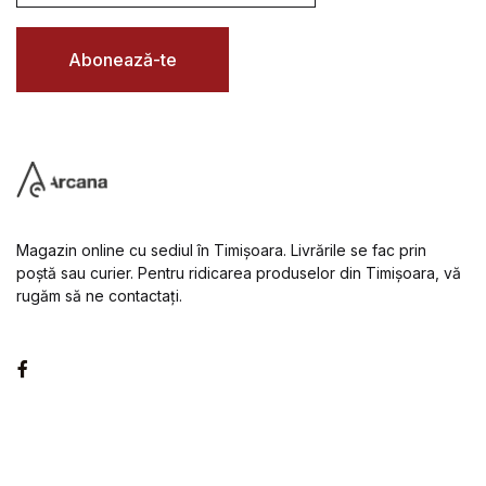
i
l
*
Abonează-te
Magazin online cu sediul în Timișoara. Livrările se fac prin
poștă sau curier. Pentru ridicarea produselor din Timișoara, vă
rugăm să ne contactați.
Facebook