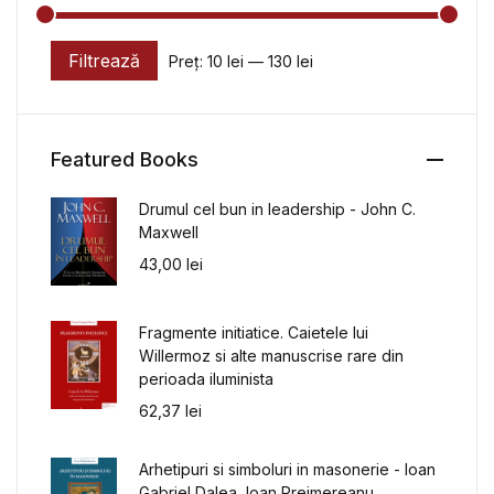
Filtrează
Preț:
10 lei
—
130 lei
Preț minim
Preț maxim
Featured Books
Drumul cel bun in leadership - John C.
Maxwell
43,00
lei
Fragmente initiatice. Caietele lui
Willermoz si alte manuscrise rare din
perioada iluminista
62,37
lei
Arhetipuri si simboluri in masonerie - Ioan
Gabriel Dalea, Ioan Prejmereanu