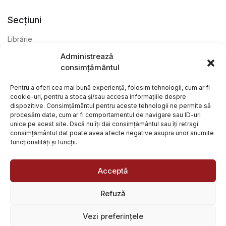
Secțiuni
Librărie
Administrează
Anticariat
consimțământul
Editură
Pentru a oferi cea mai bună experiență, folosim tehnologii, cum ar fi
cookie-uri, pentru a stoca și/sau accesa informațiile despre
dispozitive. Consimțământul pentru aceste tehnologii ne permite să
procesăm date, cum ar fi comportamentul de navigare sau ID-uri
unice pe acest site. Dacă nu îți dai consimțământul sau îți retragi
consimțământul dat poate avea afecte negative asupra unor anumite
funcționalități și funcții.
@ Librăria Arcana. Toate drepturile rezervate. Site creat de
Focalizat
și
Paul Wagner
Acceptă
Refuză
Vezi preferințele