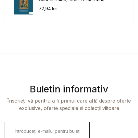
72,94
lei
Buletin informativ
Înscrieți-vă pentru a fi primul care află despre oferte
exclusive, oferte speciale și colecții viitoare
E
m
a