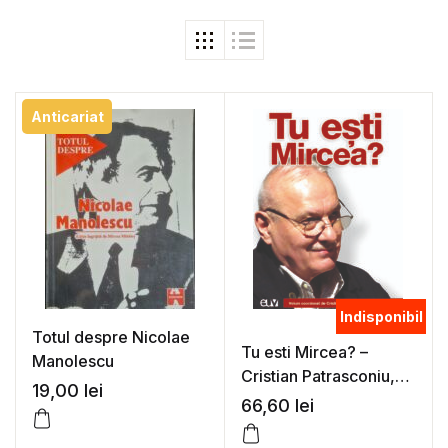
Anticariat
Indisponibil
Totul despre Nicolae
Tu esti Mircea? –
Manolescu
Cristian Patrasconiu,
19,00
lei
Robert Serban (coord.)
66,60
lei