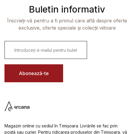
Buletin informativ
Înscrieți-vă pentru a fi primul care află despre oferte
exclusive, oferte speciale și colecții viitoare
E
m
a
i
l
*
Abonează-te
Magazin online cu sediul în Timișoara. Livrările se fac prin
poștă sau curier. Pentru ridicarea produselor din Timișoara, vă