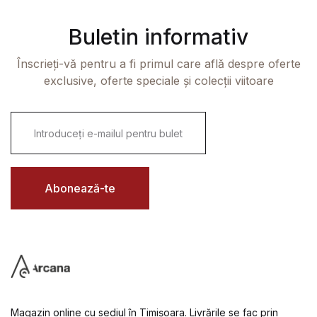
Buletin informativ
Înscrieți-vă pentru a fi primul care află despre oferte
exclusive, oferte speciale și colecții viitoare
E
m
a
i
l
*
Abonează-te
Magazin online cu sediul în Timișoara. Livrările se fac prin