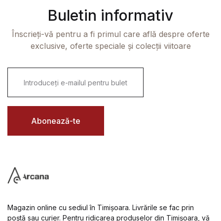
Buletin informativ
Înscrieți-vă pentru a fi primul care află despre oferte
exclusive, oferte speciale și colecții viitoare
E
m
a
i
l
*
Abonează-te
Magazin online cu sediul în Timișoara. Livrările se fac prin
poștă sau curier. Pentru ridicarea produselor din Timișoara, vă