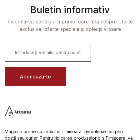
Buletin informativ
Înscrieți-vă pentru a fi primul care află despre oferte
exclusive, oferte speciale și colecții viitoare
E
m
a
i
l
*
Abonează-te
Magazin online cu sediul în Timișoara. Livrările se fac prin
poștă sau curier. Pentru ridicarea produselor din Timișoara, vă