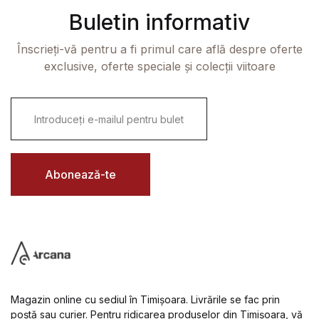
Buletin informativ
Înscrieți-vă pentru a fi primul care află despre oferte
exclusive, oferte speciale și colecții viitoare
E
m
a
i
l
*
Abonează-te
Magazin online cu sediul în Timișoara. Livrările se fac prin
poștă sau curier. Pentru ridicarea produselor din Timișoara, vă