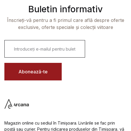
Buletin informativ
Înscrieți-vă pentru a fi primul care află despre oferte
exclusive, oferte speciale și colecții viitoare
E
m
a
i
l
*
Abonează-te
Magazin online cu sediul în Timișoara. Livrările se fac prin
poștă sau curier. Pentru ridicarea produselor din Timișoara, vă