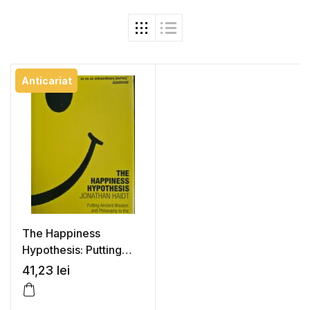
Anticariat
The Happiness
Hypothesis: Putting
Ancient Wisdom and
41,23
lei
Philosophy to the Test
of Modern Science –