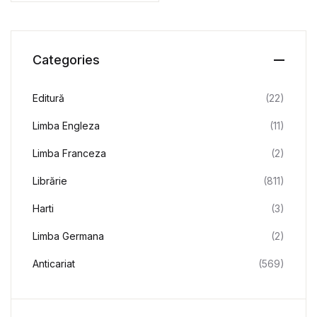
Jonathan Haidt
Categories
Editură
(22)
Limba Engleza
(11)
Limba Franceza
(2)
Librărie
(811)
Harti
(3)
Limba Germana
(2)
Anticariat
(569)