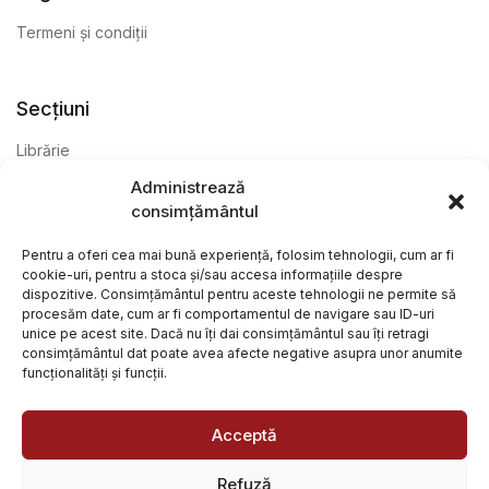
Termeni și condiții
Secțiuni
Librărie
Administrează
Anticariat
consimțământul
Editură
Pentru a oferi cea mai bună experiență, folosim tehnologii, cum ar fi
cookie-uri, pentru a stoca și/sau accesa informațiile despre
dispozitive. Consimțământul pentru aceste tehnologii ne permite să
procesăm date, cum ar fi comportamentul de navigare sau ID-uri
unice pe acest site. Dacă nu îți dai consimțământul sau îți retragi
consimțământul dat poate avea afecte negative asupra unor anumite
funcționalități și funcții.
@ Librăria Arcana. Toate drepturile rezervate. Site creat de
Focalizat
și
Paul Wagner
Acceptă
Refuză