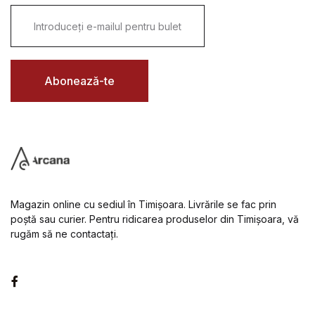
E
m
a
i
l
*
Abonează-te
Magazin online cu sediul în Timișoara. Livrările se fac prin
poștă sau curier. Pentru ridicarea produselor din Timișoara, vă
rugăm să ne contactați.
Facebook