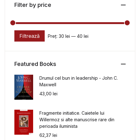
Filter by price
Filtrează
Preț:
30 lei
—
40 lei
Preț minim
Preț maxim
Featured Books
Drumul cel bun in leadership - John C.
Maxwell
43,00
lei
Fragmente initiatice. Caietele lui
Willermoz si alte manuscrise rare din
perioada iluminista
62,37
lei