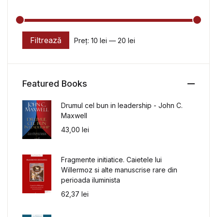
Filtrează
Preț:
10 lei
—
20 lei
Preț minim
Preț maxim
Featured Books
Drumul cel bun in leadership - John C.
Maxwell
43,00
lei
Fragmente initiatice. Caietele lui
Willermoz si alte manuscrise rare din
perioada iluminista
62,37
lei