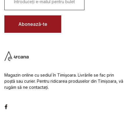
m
a
i
l
*
Abonează-te
Magazin online cu sediul în Timișoara. Livrările se fac prin
poștă sau curier. Pentru ridicarea produselor din Timișoara, vă
rugăm să ne contactați.
Facebook