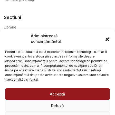
Secțiuni
Librărie
Administrează
Anticariat
consimțământul
Editură
Pentru a oferi cea mai bună experiență, folosim tehnologii, cum ar fi
cookie-uri, pentru a stoca și/sau accesa informațiile despre
dispozitive. Consimțământul pentru aceste tehnologii ne permite să
procesăm date, cum ar fi comportamentul de navigare sau ID-uri
unice pe acest site. Dacă nu îți dai consimțământul sau îți retragi
consimțământul dat poate avea afecte negative asupra unor anumite
funcționalități și funcții.
@ Librăria Arcana. Toate drepturile rezervate. Site creat de
Focalizat
și
Paul Wagner
Acceptă
Refuză