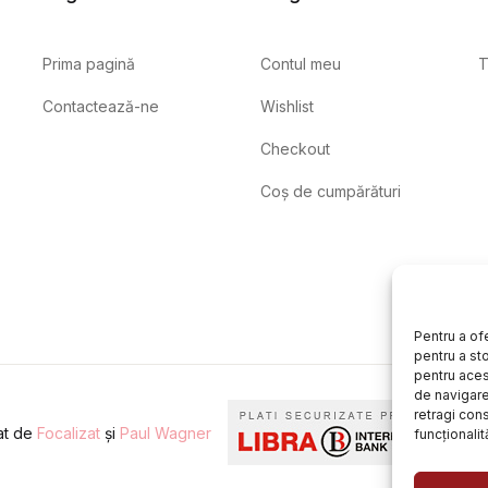
Prima pagină
Contul meu
T
Contactează-ne
Wishlist
Checkout
Coș de cumpărături
Pentru a of
pentru a st
pentru aces
de navigare 
retragi con
eat de
Focalizat
și
Paul Wagner
funcționalită