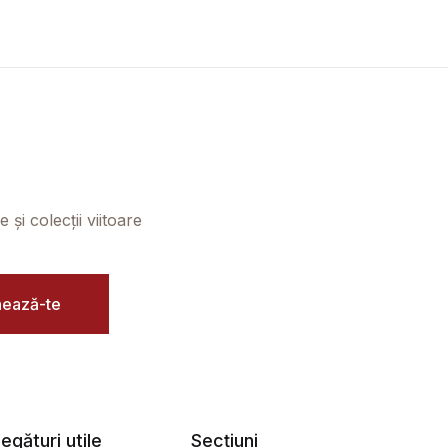
și colecții viitoare
ează-te
egături utile
Secțiuni