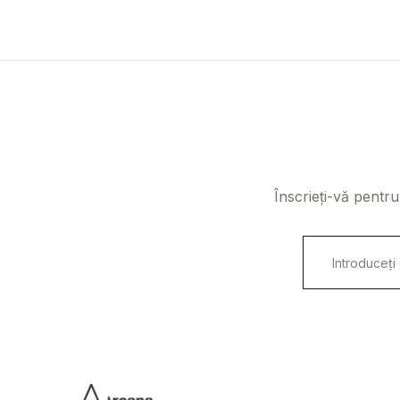
Înscrieți-vă pentru
E
m
a
i
l
*