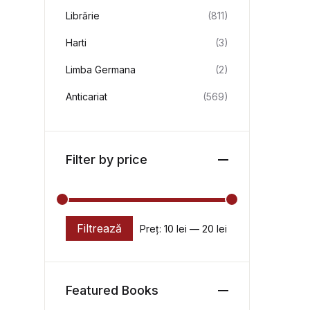
Librărie
(811)
Harti
(3)
Limba Germana
(2)
Anticariat
(569)
Filter by price
Filtrează
Preț:
10 lei
—
20 lei
Preț minim
Preț maxim
Featured Books