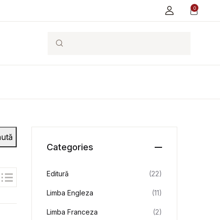
0
Search
ută
Categories
Editură
(22)
Limba Engleza
(11)
Limba Franceza
(2)