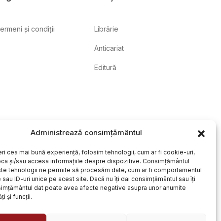
ermeni și condiții
Librărie
Anticariat
Editură
Administrează consimțământul
eri cea mai bună experiență, folosim tehnologii, cum ar fi cookie-uri,
oca și/sau accesa informațiile despre dispozitive. Consimțământul
te tehnologii ne permite să procesăm date, cum ar fi comportamentul
sau ID-uri unice pe acest site. Dacă nu îți dai consimțământul sau îți
simțământul dat poate avea afecte negative asupra unor anumite
ți și funcții.