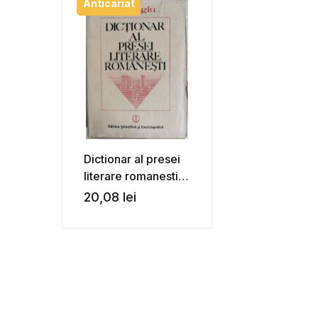
Anticariat
Dictionar al presei
literare romanesti
(1790-1982) – I.
20,08
lei
Hangiu