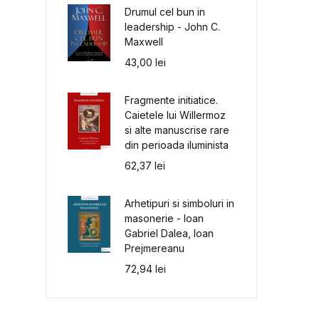
Drumul cel bun in
leadership - John C.
Maxwell
43,00
lei
Fragmente initiatice.
Caietele lui Willermoz
si alte manuscrise rare
din perioada iluminista
62,37
lei
Arhetipuri si simboluri in
masonerie - Ioan
Gabriel Dalea, Ioan
Prejmereanu
72,94
lei