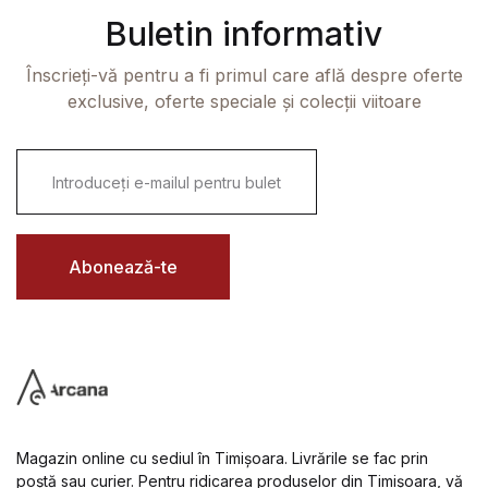
Buletin informativ
Înscrieți-vă pentru a fi primul care află despre oferte
exclusive, oferte speciale și colecții viitoare
E
m
a
i
l
*
Abonează-te
Magazin online cu sediul în Timișoara. Livrările se fac prin
poștă sau curier. Pentru ridicarea produselor din Timișoara, vă