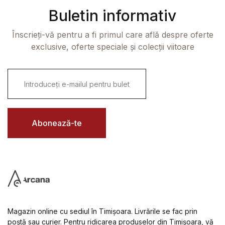
Buletin informativ
Înscrieți-vă pentru a fi primul care află despre oferte
exclusive, oferte speciale și colecții viitoare
E
m
a
i
l
*
Abonează-te
Magazin online cu sediul în Timișoara. Livrările se fac prin
poștă sau curier. Pentru ridicarea produselor din Timișoara, vă