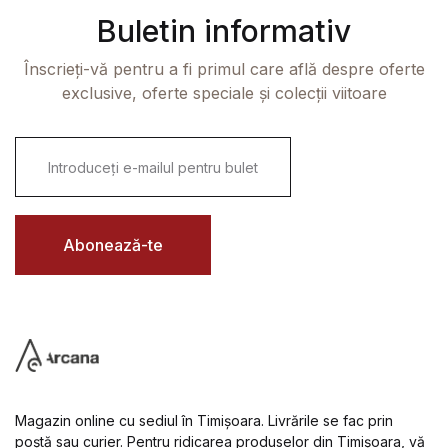
Buletin informativ
Înscrieți-vă pentru a fi primul care află despre oferte
exclusive, oferte speciale și colecții viitoare
E
m
a
i
l
*
Abonează-te
Magazin online cu sediul în Timișoara. Livrările se fac prin
poștă sau curier. Pentru ridicarea produselor din Timișoara, vă