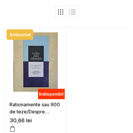
Anticariat
Indisponibil
Rationamente sau 900
de teze/Despre
demnitatea omului –
30,66
lei
Giovanni Pico della