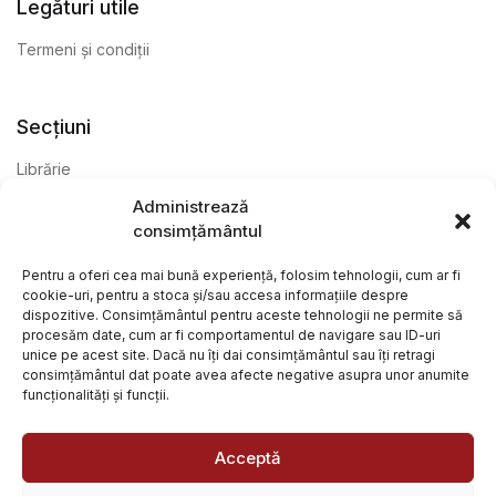
Legături utile
Termeni și condiții
Secțiuni
Librărie
Administrează
Anticariat
consimțământul
Editură
Pentru a oferi cea mai bună experiență, folosim tehnologii, cum ar fi
cookie-uri, pentru a stoca și/sau accesa informațiile despre
dispozitive. Consimțământul pentru aceste tehnologii ne permite să
procesăm date, cum ar fi comportamentul de navigare sau ID-uri
unice pe acest site. Dacă nu îți dai consimțământul sau îți retragi
consimțământul dat poate avea afecte negative asupra unor anumite
funcționalități și funcții.
@ Librăria Arcana. Toate drepturile rezervate. Site creat de
Focalizat
și
Paul Wagner
Acceptă