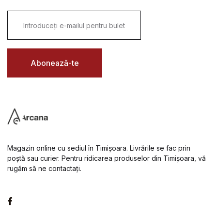
E
m
a
i
l
*
Abonează-te
Magazin online cu sediul în Timișoara. Livrările se fac prin
poștă sau curier. Pentru ridicarea produselor din Timișoara, vă
rugăm să ne contactați.
Facebook