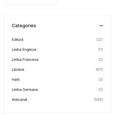
Mirandola
Categories
Editură
(22)
Limba Engleza
(11)
Limba Franceza
(2)
Librărie
(811)
Harti
(3)
Limba Germana
(2)
Anticariat
(569)