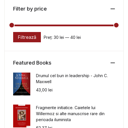
Filter by price
Filtrează
Preț:
30 lei
—
40 lei
Preț minim
Preț maxim
Featured Books
Drumul cel bun in leadership - John C.
Maxwell
43,00
lei
Fragmente initiatice. Caietele lui
Willermoz si alte manuscrise rare din
perioada iluminista
62,37
lei