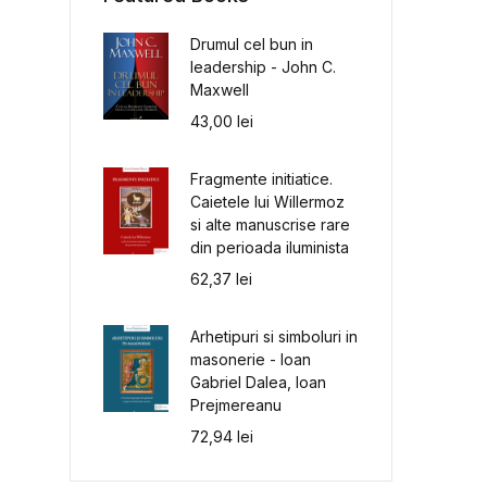
Drumul cel bun in
leadership - John C.
Maxwell
43,00
lei
Fragmente initiatice.
Caietele lui Willermoz
si alte manuscrise rare
din perioada iluminista
62,37
lei
Arhetipuri si simboluri in
masonerie - Ioan
Gabriel Dalea, Ioan
Prejmereanu
72,94
lei