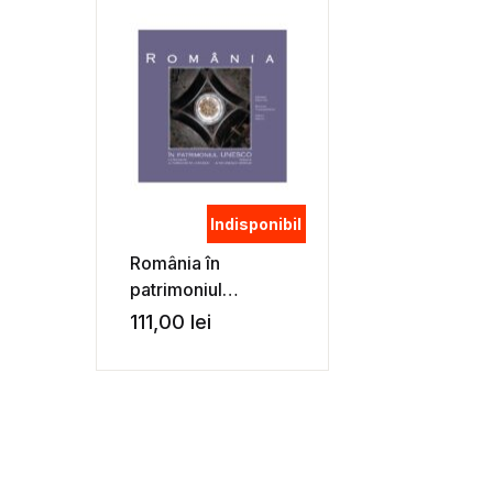
Indisponibil
România în
patrimoniul
UNESCO / La
111,00
lei
Roumanie au
patrimoine de
l’UNESCO /
Romania in the
UNESCO Heritage