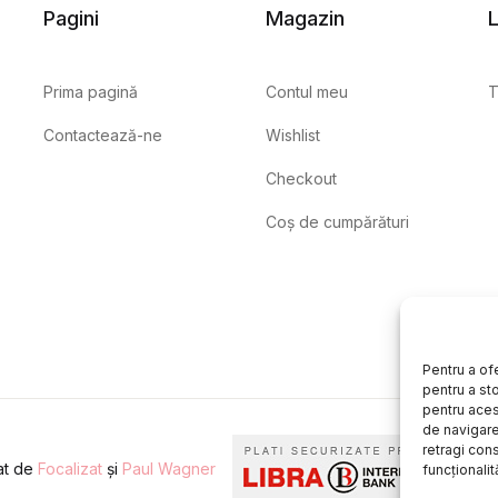
Pagini
Magazin
L
Prima pagină
Contul meu
T
Contactează-ne
Wishlist
Checkout
Coș de cumpărături
Pentru a of
pentru a st
pentru aces
de navigare 
retragi con
eat de
Focalizat
și
Paul Wagner
funcționalită