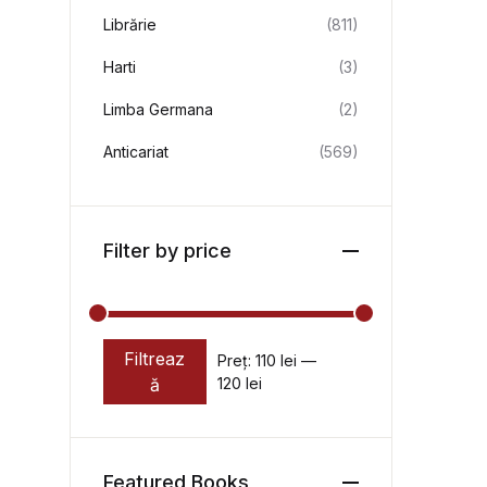
Librărie
(811)
Harti
(3)
Limba Germana
(2)
Anticariat
(569)
Filter by price
Filtreaz
Preț:
110 lei
—
Preț minim
Preț maxim
ă
120 lei
Featured Books