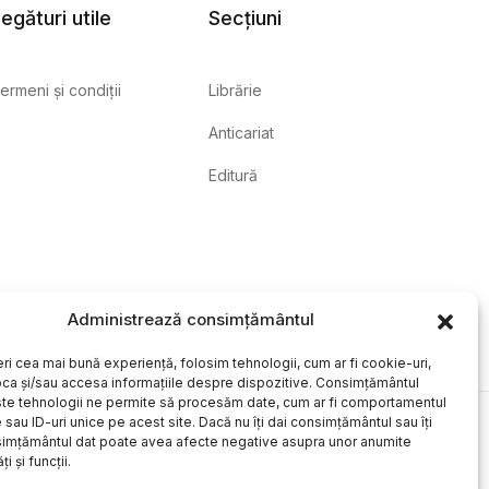
egături utile
Secțiuni
ermeni și condiții
Librărie
Anticariat
Editură
Administrează consimțământul
eri cea mai bună experiență, folosim tehnologii, cum ar fi cookie-uri,
oca și/sau accesa informațiile despre dispozitive. Consimțământul
te tehnologii ne permite să procesăm date, cum ar fi comportamentul
sau ID-uri unice pe acest site. Dacă nu îți dai consimțământul sau îți
simțământul dat poate avea afecte negative asupra unor anumite
ți și funcții.