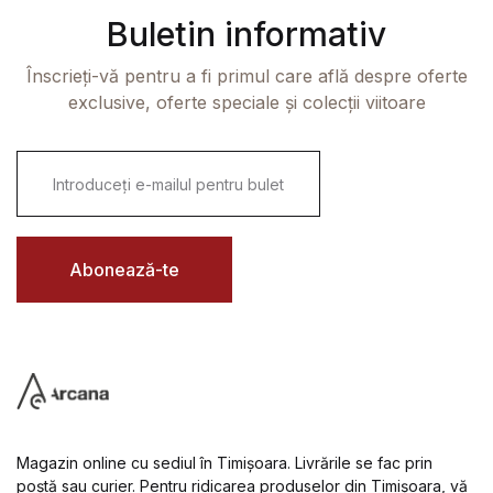
Buletin informativ
Înscrieți-vă pentru a fi primul care află despre oferte
exclusive, oferte speciale și colecții viitoare
E
m
a
i
l
*
Abonează-te
Magazin online cu sediul în Timișoara. Livrările se fac prin
poștă sau curier. Pentru ridicarea produselor din Timișoara, vă