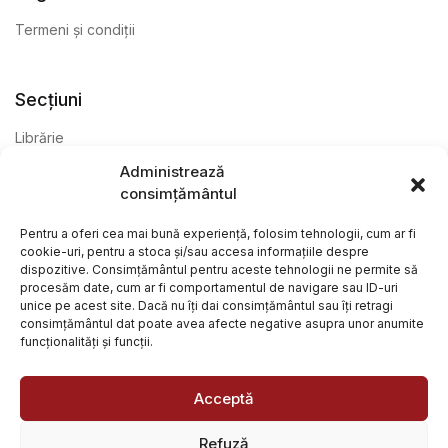
Termeni și condiții
Secțiuni
Librărie
Administrează
Anticariat
consimțământul
Editură
Pentru a oferi cea mai bună experiență, folosim tehnologii, cum ar fi
cookie-uri, pentru a stoca și/sau accesa informațiile despre
dispozitive. Consimțământul pentru aceste tehnologii ne permite să
procesăm date, cum ar fi comportamentul de navigare sau ID-uri
unice pe acest site. Dacă nu îți dai consimțământul sau îți retragi
consimțământul dat poate avea afecte negative asupra unor anumite
funcționalități și funcții.
@ Librăria Arcana. Toate drepturile rezervate. Site creat de
Focalizat
și
Paul Wagner
Acceptă
Refuză