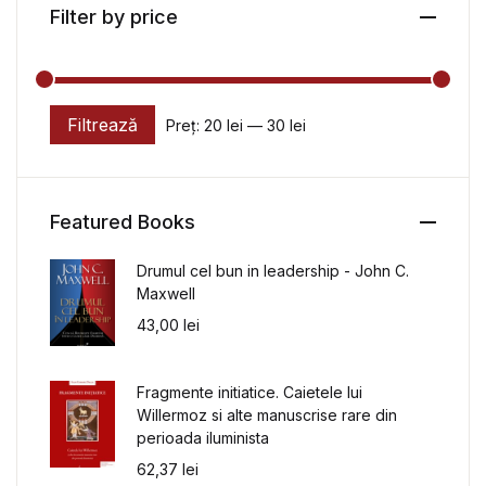
Filter by price
Filtrează
Preț:
20 lei
—
30 lei
Preț minim
Preț maxim
Featured Books
Drumul cel bun in leadership - John C.
Maxwell
43,00
lei
Fragmente initiatice. Caietele lui
Willermoz si alte manuscrise rare din
perioada iluminista
62,37
lei