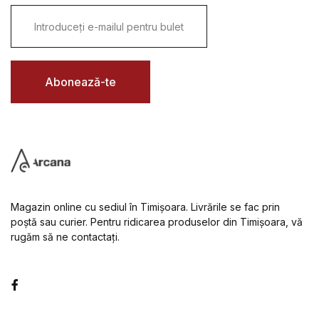
E
m
a
i
l
*
Abonează-te
Magazin online cu sediul în Timișoara. Livrările se fac prin
poștă sau curier. Pentru ridicarea produselor din Timișoara, vă
rugăm să ne contactați.
Facebook