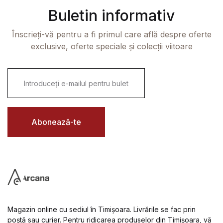
Buletin informativ
Înscrieți-vă pentru a fi primul care află despre oferte
exclusive, oferte speciale și colecții viitoare
E
m
a
i
l
*
Abonează-te
Magazin online cu sediul în Timișoara. Livrările se fac prin
poștă sau curier. Pentru ridicarea produselor din Timișoara, vă