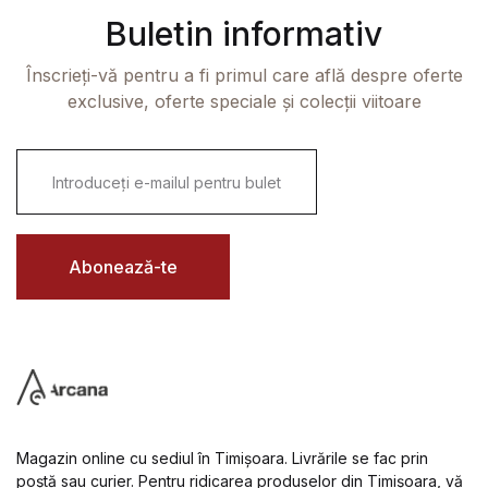
Buletin informativ
Înscrieți-vă pentru a fi primul care află despre oferte
exclusive, oferte speciale și colecții viitoare
E
m
a
i
l
*
Abonează-te
Magazin online cu sediul în Timișoara. Livrările se fac prin
poștă sau curier. Pentru ridicarea produselor din Timișoara, vă