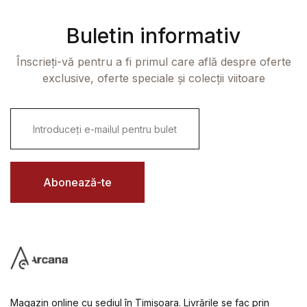
Buletin informativ
Înscrieți-vă pentru a fi primul care află despre oferte
exclusive, oferte speciale și colecții viitoare
E
m
a
i
l
*
Abonează-te
Magazin online cu sediul în Timișoara. Livrările se fac prin