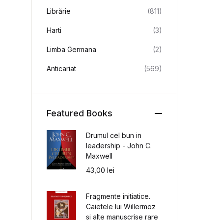
Librărie
(811)
Harti
(3)
Limba Germana
(2)
Anticariat
(569)
Featured Books
Drumul cel bun in
leadership - John C.
Maxwell
43,00
lei
Fragmente initiatice.
Caietele lui Willermoz
si alte manuscrise rare