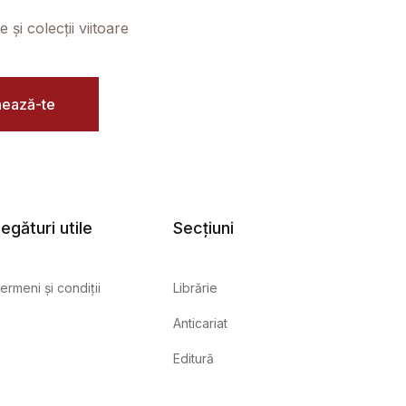
și colecții viitoare
ează-te
egături utile
Secțiuni
ermeni și condiții
Librărie
Anticariat
Editură