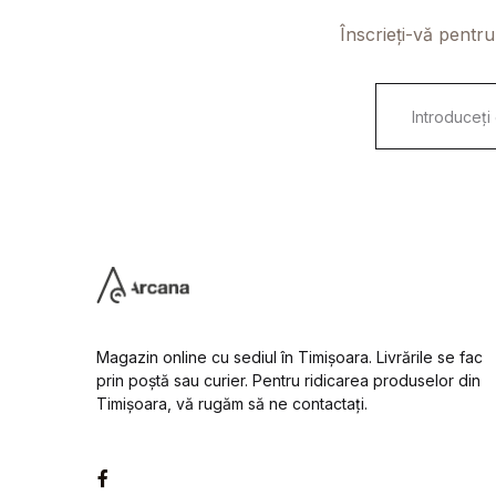
Înscrieți-vă pentru
E
m
a
i
l
*
Magazin online cu sediul în Timișoara. Livrările se fac
prin poștă sau curier. Pentru ridicarea produselor din
Timișoara, vă rugăm să ne contactați.
Facebook