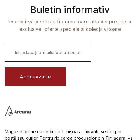
Buletin informativ
Înscrieți-vă pentru a fi primul care află despre oferte
exclusive, oferte speciale și colecții viitoare
E
m
a
i
l
*
Abonează-te
Magazin online cu sediul în Timișoara. Livrările se fac prin
poștă sau curier. Pentru ridicarea produselor din Timișoara, vă