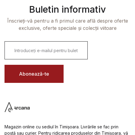
Buletin informativ
Înscrieți-vă pentru a fi primul care află despre oferte
exclusive, oferte speciale și colecții viitoare
E
m
a
i
l
*
Abonează-te
Magazin online cu sediul în Timișoara. Livrările se fac prin
poștă sau curier. Pentru ridicarea produselor din Timișoara, vă