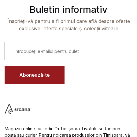
Buletin informativ
Înscrieți-vă pentru a fi primul care află despre oferte
exclusive, oferte speciale și colecții viitoare
E
m
a
i
l
*
Abonează-te
Magazin online cu sediul în Timișoara. Livrările se fac prin
poștă sau curier. Pentru ridicarea produselor din Timișoara, vă