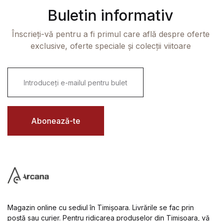
Buletin informativ
Înscrieți-vă pentru a fi primul care află despre oferte
exclusive, oferte speciale și colecții viitoare
E
m
a
i
l
*
Abonează-te
Magazin online cu sediul în Timișoara. Livrările se fac prin
poștă sau curier. Pentru ridicarea produselor din Timișoara, vă