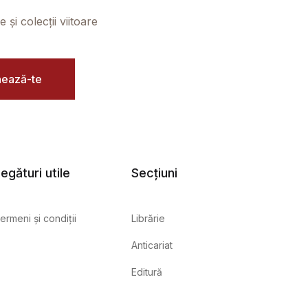
și colecții viitoare
ează-te
egături utile
Secțiuni
ermeni și condiții
Librărie
Anticariat
Editură