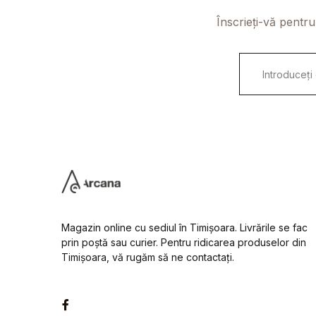
Înscrieți-vă pentru
E
m
a
i
l
*
Magazin online cu sediul în Timișoara. Livrările se fac
prin poștă sau curier. Pentru ridicarea produselor din
Timișoara, vă rugăm să ne contactați.
Facebook