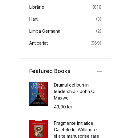
Librărie
(811)
Harti
(3)
Limba Germana
(2)
Anticariat
(569)
Featured Books
Drumul cel bun in
leadership - John C.
Maxwell
43,00
lei
Fragmente initiatice.
Caietele lui Willermoz
si alte manuscrise rare