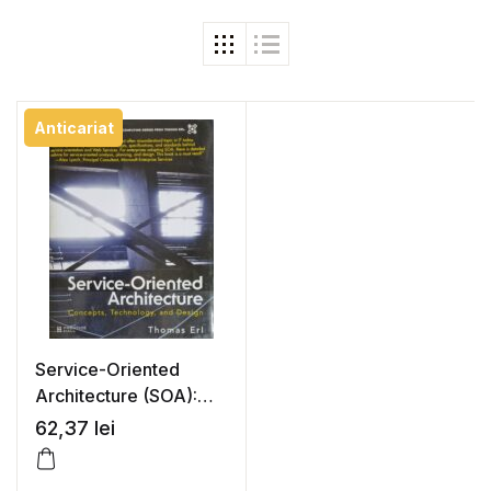
Anticariat
Service-Oriented
Architecture (SOA):
Concepts,
62,37
lei
Technology, and
Design – Thomas Erl