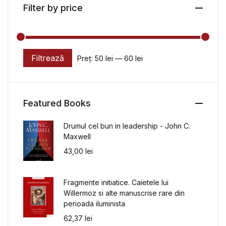
Filter by price
Filtrează
Preț:
50 lei
—
60 lei
Preț minim
Preț maxim
Featured Books
Drumul cel bun in leadership - John C.
Maxwell
43,00
lei
Fragmente initiatice. Caietele lui
Willermoz si alte manuscrise rare din
perioada iluminista
62,37
lei