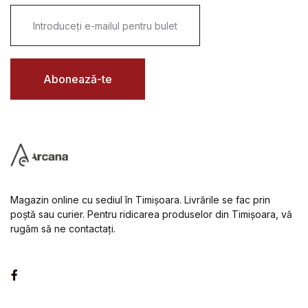
E
m
a
i
l
*
Abonează-te
Magazin online cu sediul în Timișoara. Livrările se fac prin
poștă sau curier. Pentru ridicarea produselor din Timișoara, vă
rugăm să ne contactați.
Facebook