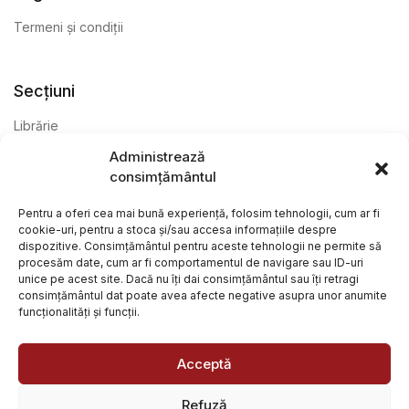
Termeni și condiții
Secțiuni
Librărie
Administrează
Anticariat
consimțământul
Editură
Pentru a oferi cea mai bună experiență, folosim tehnologii, cum ar fi
cookie-uri, pentru a stoca și/sau accesa informațiile despre
dispozitive. Consimțământul pentru aceste tehnologii ne permite să
procesăm date, cum ar fi comportamentul de navigare sau ID-uri
unice pe acest site. Dacă nu îți dai consimțământul sau îți retragi
consimțământul dat poate avea afecte negative asupra unor anumite
funcționalități și funcții.
@ Librăria Arcana. Toate drepturile rezervate. Site creat de
Focalizat
și
Paul Wagner
Acceptă
Refuză