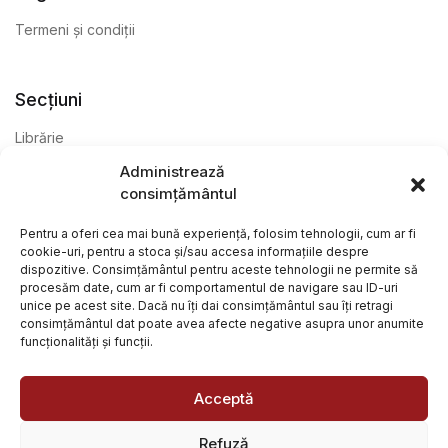
Termeni și condiții
Secțiuni
Librărie
Administrează
Anticariat
consimțământul
Editură
Pentru a oferi cea mai bună experiență, folosim tehnologii, cum ar fi
cookie-uri, pentru a stoca și/sau accesa informațiile despre
dispozitive. Consimțământul pentru aceste tehnologii ne permite să
procesăm date, cum ar fi comportamentul de navigare sau ID-uri
unice pe acest site. Dacă nu îți dai consimțământul sau îți retragi
consimțământul dat poate avea afecte negative asupra unor anumite
funcționalități și funcții.
@ Librăria Arcana. Toate drepturile rezervate. Site creat de
Focalizat
și
Paul Wagner
Acceptă
Refuză