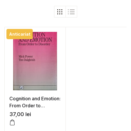
Anticariat
Cognition and Emotion:
From Order to
Disorder – Mick Power,
37,00
lei
Tim Dalgleish