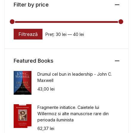
Filter by price
Filtrează
Preț:
30 lei
—
40 lei
Preț minim
Preț maxim
Featured Books
Drumul cel bun in leadership - John C.
Maxwell
43,00
lei
Fragmente initiatice. Caietele lui
Willermoz si alte manuscrise rare din
perioada iluminista
62,37
lei