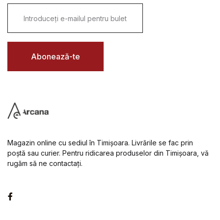
E
m
a
i
l
*
Abonează-te
Magazin online cu sediul în Timișoara. Livrările se fac prin
poștă sau curier. Pentru ridicarea produselor din Timișoara, vă
rugăm să ne contactați.
Facebook