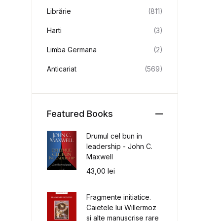
Librărie
(811)
Harti
(3)
Limba Germana
(2)
Anticariat
(569)
Featured Books
Drumul cel bun in
leadership - John C.
Maxwell
43,00
lei
Fragmente initiatice.
Caietele lui Willermoz
si alte manuscrise rare