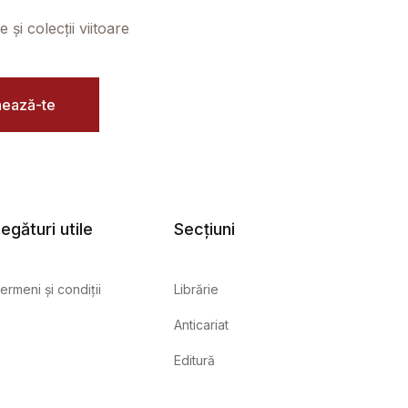
și colecții viitoare
ează-te
egături utile
Secțiuni
ermeni și condiții
Librărie
Anticariat
Editură