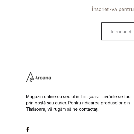
Înscrieți-vă pentru
E
m
a
i
l
*
Magazin online cu sediul în Timișoara. Livrările se fac
prin poștă sau curier. Pentru ridicarea produselor din
Timișoara, vă rugăm să ne contactați.
Facebook