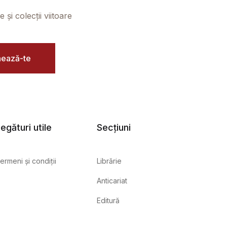
și colecții viitoare
ează-te
egături utile
Secțiuni
ermeni și condiții
Librărie
Anticariat
Editură