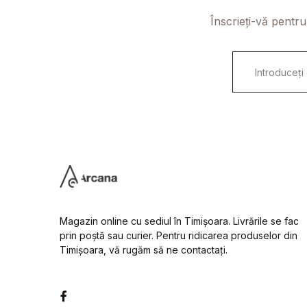
Înscrieți-vă pentru
E
m
a
i
l
*
Magazin online cu sediul în Timișoara. Livrările se fac
prin poștă sau curier. Pentru ridicarea produselor din
Timișoara, vă rugăm să ne contactați.
Facebook