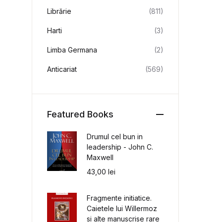
Librărie
(811)
Harti
(3)
Limba Germana
(2)
Anticariat
(569)
Featured Books
Drumul cel bun in
leadership - John C.
Maxwell
43,00
lei
Fragmente initiatice.
Caietele lui Willermoz
si alte manuscrise rare