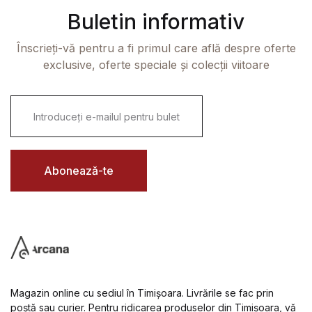
Buletin informativ
Înscrieți-vă pentru a fi primul care află despre oferte
exclusive, oferte speciale și colecții viitoare
E
m
a
i
l
*
Abonează-te
Magazin online cu sediul în Timișoara. Livrările se fac prin
poștă sau curier. Pentru ridicarea produselor din Timișoara, vă