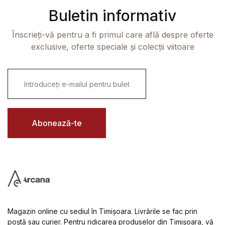
Buletin informativ
Înscrieți-vă pentru a fi primul care află despre oferte
exclusive, oferte speciale și colecții viitoare
E
m
a
i
l
*
Abonează-te
Magazin online cu sediul în Timișoara. Livrările se fac prin
poștă sau curier. Pentru ridicarea produselor din Timișoara, vă