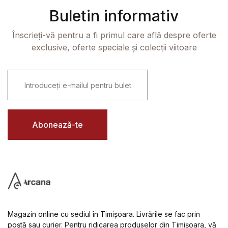
Buletin informativ
Înscrieți-vă pentru a fi primul care află despre oferte
exclusive, oferte speciale și colecții viitoare
E
m
a
i
l
*
Abonează-te
Magazin online cu sediul în Timișoara. Livrările se fac prin
poștă sau curier. Pentru ridicarea produselor din Timișoara, vă