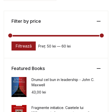
Filter by price
Filtrează
Preț:
50 lei
—
60 lei
Preț minim
Preț maxim
Featured Books
Drumul cel bun in leadership - John C.
Maxwell
43,00
lei
Fragmente initiatice. Caietele lui