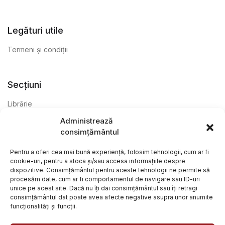
Legături utile
Termeni și condiții
Secțiuni
Librărie
Administrează
Anticariat
consimțământul
Editură
Pentru a oferi cea mai bună experiență, folosim tehnologii, cum ar fi
cookie-uri, pentru a stoca și/sau accesa informațiile despre
dispozitive. Consimțământul pentru aceste tehnologii ne permite să
procesăm date, cum ar fi comportamentul de navigare sau ID-uri
unice pe acest site. Dacă nu îți dai consimțământul sau îți retragi
consimțământul dat poate avea afecte negative asupra unor anumite
funcționalități și funcții.
@ Librăria Arcana. Toate drepturile rezervate. Site creat de
Focalizat
și
Paul Wagner