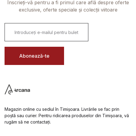
Înscrieți-vă pentru a fi primul care află despre oferte
exclusive, oferte speciale și colecții viitoare
E
m
a
i
l
*
Abonează-te
Magazin online cu sediul în Timișoara. Livrările se fac prin
poștă sau curier. Pentru ridicarea produselor din Timișoara, vă
rugăm să ne contactați.