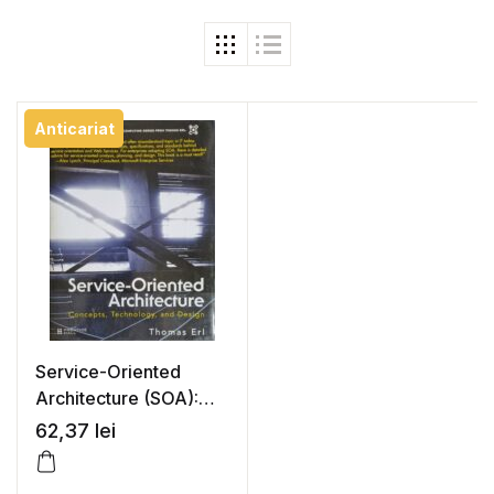
Anticariat
Service-Oriented
Architecture (SOA):
Concepts,
62,37
lei
Technology, and
Design – Thomas Erl