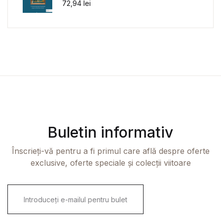
72,94
lei
Buletin informativ
Înscrieți-vă pentru a fi primul care află despre oferte
exclusive, oferte speciale și colecții viitoare
E
m
a
i