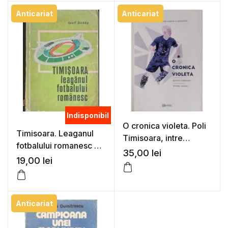
Anticariat
Anticariat
Indisponibil
O cronica violeta. Poli
Timisoara. Leaganul
Timisoara, intre
fotbalului romanesc –
pasiune si identitate –
35,00
lei
Iosif Dudas
19,00
lei
Stefan Carpanu,
Andrei Vajna
Anticariat