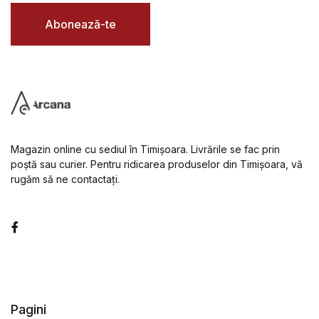
l
*
Abonează-te
Magazin online cu sediul în Timișoara. Livrările se fac prin
poștă sau curier. Pentru ridicarea produselor din Timișoara, vă
rugăm să ne contactați.
Facebook
Pagini