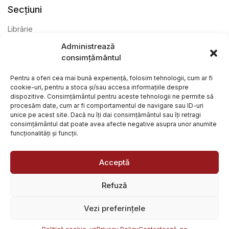
Secțiuni
Librărie
Administrează
Anticariat
consimțământul
Editură
Pentru a oferi cea mai bună experiență, folosim tehnologii, cum ar fi
cookie-uri, pentru a stoca și/sau accesa informațiile despre
dispozitive. Consimțământul pentru aceste tehnologii ne permite să
procesăm date, cum ar fi comportamentul de navigare sau ID-uri
unice pe acest site. Dacă nu îți dai consimțământul sau îți retragi
consimțământul dat poate avea afecte negative asupra unor anumite
funcționalități și funcții.
@ Librăria Arcana. Toate drepturile rezervate. Site creat de
Focalizat
și
Paul Wagner
Acceptă
Refuză
Vezi preferințele