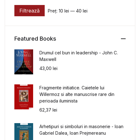
Filtrează
Preț:
10 lei
—
40 lei
Preț minim
Preț maxim
Featured Books
Drumul cel bun in leadership - John C.
Maxwell
43,00
lei
Fragmente initiatice. Caietele lui
Willermoz si alte manuscrise rare din
perioada iluminista
62,37
lei
Arhetipuri si simboluri in masonerie - Ioan
Gabriel Dalea, Ioan Prejmereanu