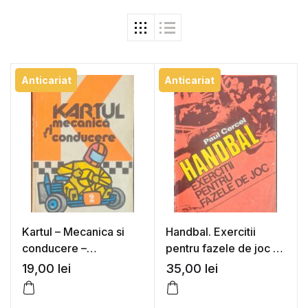
Anticariat
Anticariat
Kartul – Mecanica si
Handbal. Exercitii
conducere –
pentru fazele de joc –
Constantin Gradinaru,
Paul Cercel
19,00
lei
35,00
lei
Dan Vaiteanu