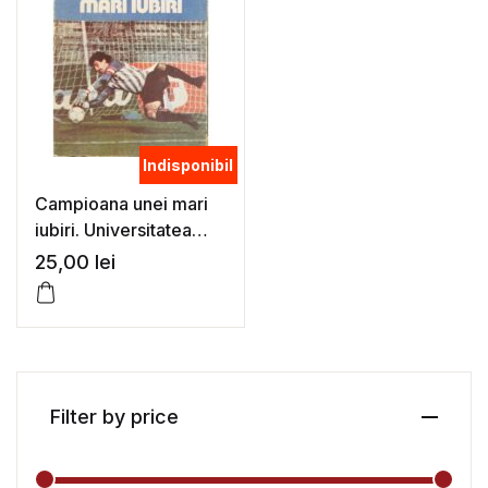
Indisponibil
Campioana unei mari
iubiri. Universitatea
Craiova – O echipa
25,00
lei
pentru Europa –
Laurentiu Dumitrescu
Filter by price