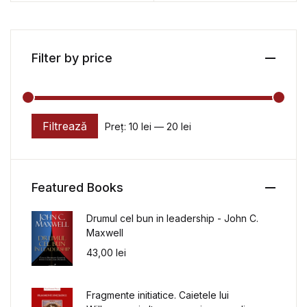
Filter by price
Filtrează
Preț:
10 lei
—
20 lei
Preț minim
Preț maxim
Featured Books
Drumul cel bun in leadership - John C.
Maxwell
43,00
lei
Fragmente initiatice. Caietele lui