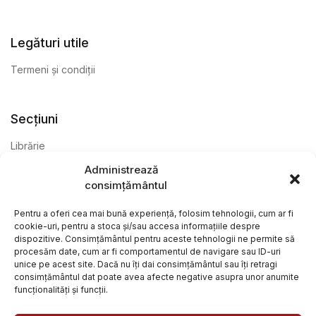
Legături utile
Termeni și condiții
Secțiuni
Librărie
Administrează
Anticariat
consimțământul
Editură
Pentru a oferi cea mai bună experiență, folosim tehnologii, cum ar fi
cookie-uri, pentru a stoca și/sau accesa informațiile despre
dispozitive. Consimțământul pentru aceste tehnologii ne permite să
procesăm date, cum ar fi comportamentul de navigare sau ID-uri
unice pe acest site. Dacă nu îți dai consimțământul sau îți retragi
consimțământul dat poate avea afecte negative asupra unor anumite
funcționalități și funcții.
@ Librăria Arcana. Toate drepturile rezervate. Site creat de
Focalizat
și
Paul Wagner