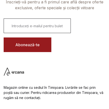
Înscrieți-vă pentru a fi primul care află despre oferte
exclusive, oferte speciale și colecții viitoare
E
m
a
i
l
*
Abonează-te
Magazin online cu sediul în Timișoara. Livrările se fac prin
poștă sau curier. Pentru ridicarea produselor din Timișoara, vă
rugăm să ne contactați.