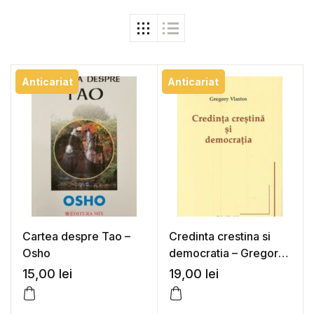
Anticariat
Anticariat
Cartea despre Tao –
Credinta crestina si
Osho
democratia – Gregory
Vlastos
15,00
lei
19,00
lei