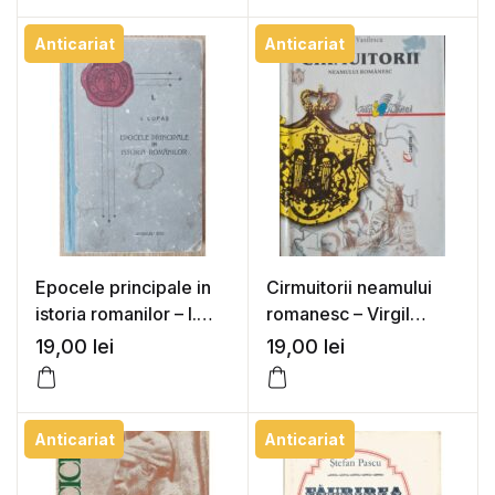
Anticariat
Anticariat
Epocele principale in
Cirmuitorii neamului
istoria romanilor – I.
romanesc – Virgil
Lupas
Vasilescu
19,00
lei
19,00
lei
Anticariat
Anticariat