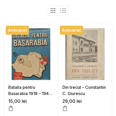
Anticariat
Anticariat
Batalia pentru
Din trecut – Constantin
Basarabia 1918 – 1940
C. Giurescu
– Valeriu Florin
15,00
lei
29,00
lei
Dobrinescu