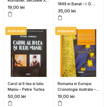
Romaniei. Secolele X-
1849 in Banat – I. D.
XVI – St. Pascu, I.
19,00
lei
Suciu
35,00
lei
Ionascu
Anticariat
Anticariat
Carol al II-lea si Iuliu
Romania in Europa:
Maniu – Petre Turlea
Cronologie ilustrata –
Minodora Perovici
50,00
lei
19,00
lei