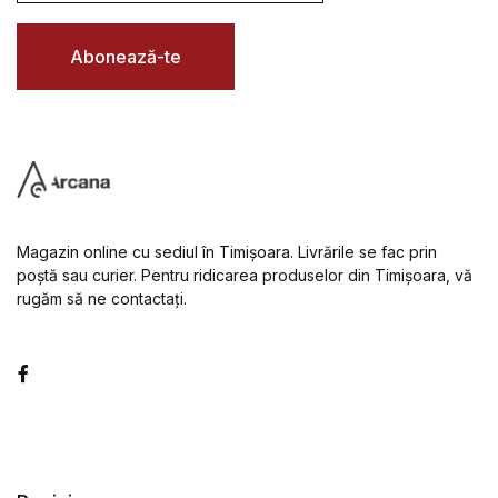
i
l
*
Abonează-te
Magazin online cu sediul în Timișoara. Livrările se fac prin
poștă sau curier. Pentru ridicarea produselor din Timișoara, vă
rugăm să ne contactați.
Facebook