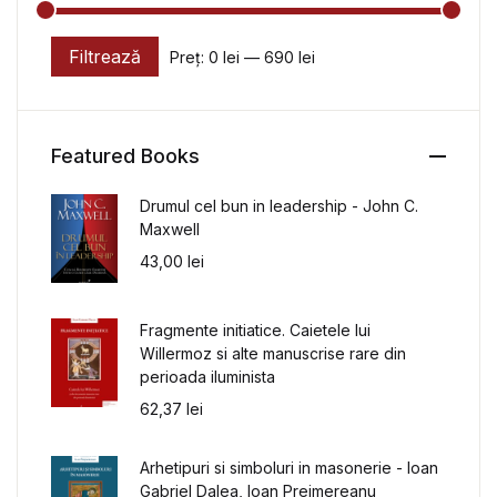
Filtrează
Preț:
0 lei
—
690 lei
Preț minim
Preț maxim
Featured Books
Drumul cel bun in leadership - John C.
Maxwell
43,00
lei
Fragmente initiatice. Caietele lui
Willermoz si alte manuscrise rare din
perioada iluminista
62,37
lei
Arhetipuri si simboluri in masonerie - Ioan
Gabriel Dalea, Ioan Prejmereanu