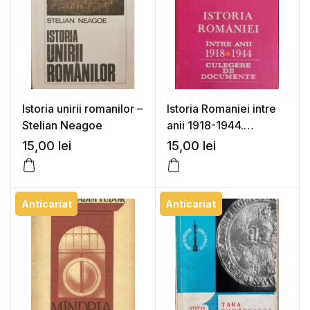
Istoria unirii romanilor –
Istoria Romaniei intre
Stelian Neagoe
anii 1918-1944.
Culegere de
15,00
lei
15,00
lei
documente – Conf. dr.
Ioan Scurtu (coord.)
Anticariat
Anticariat