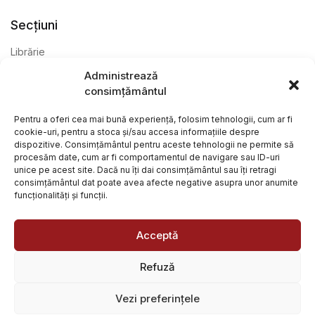
Secțiuni
Librărie
Administrează
Anticariat
consimțământul
Editură
Pentru a oferi cea mai bună experiență, folosim tehnologii, cum ar fi
cookie-uri, pentru a stoca și/sau accesa informațiile despre
dispozitive. Consimțământul pentru aceste tehnologii ne permite să
procesăm date, cum ar fi comportamentul de navigare sau ID-uri
unice pe acest site. Dacă nu îți dai consimțământul sau îți retragi
consimțământul dat poate avea afecte negative asupra unor anumite
funcționalități și funcții.
@ Librăria Arcana. Toate drepturile rezervate. Site creat de
Focalizat
și
Paul Wagner
Acceptă
Refuză
Vezi preferințele