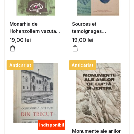
Monarhia de
Sources et
Hohenzollern vazuta
temoignages
de contemporani
etrangers sur les
19,00
lei
19,00
lei
ancetres du peuple
roumain – Mircea
Musat (coord.)
Anticariat
Anticariat
Indisponibil
Monumente ale anilor