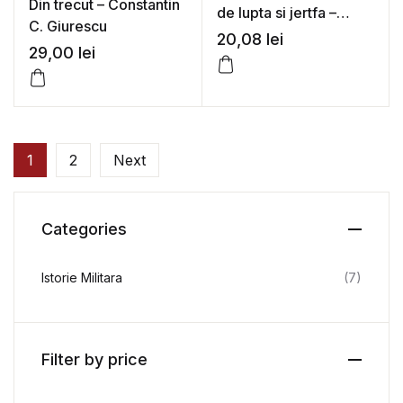
Din trecut – Constantin
de lupta si jertfa –
C. Giurescu
Colonel dr. Florian
20,08
lei
29,00
lei
Tuca, Mircea Cociu
1
2
Next
Categories
Istorie Militara
(7)
Filter by price