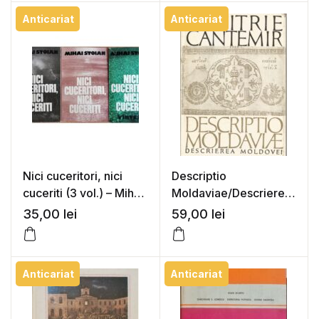
Anticariat
Anticariat
Nici cuceritori, nici
Descriptio
cuceriti (3 vol.) – Mihai
Moldaviae/Descrierea
Stoian
Moldovei – Dimitrie
35,00
lei
59,00
lei
Cantemir
Anticariat
Anticariat