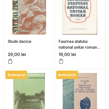
Studii dacice
Faurirea statului
national unitar roman
1918 (vol. 1 + 2) –
29,00
lei
19,00
lei
Stefan Pascu
Anticariat
Anticariat