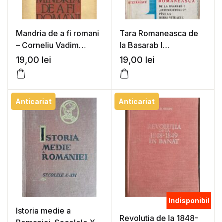
Mandria de a fi romani
Tara Romaneasca de
– Corneliu Vadim
la Basarab I
Tudor
”intemeietorul” pana la
19,00
lei
19,00
lei
Mihai Viteazul – Stefan
Stefanescu
Anticariat
Anticariat
Indisponibil
Istoria medie a
Revolutia de la 1848-