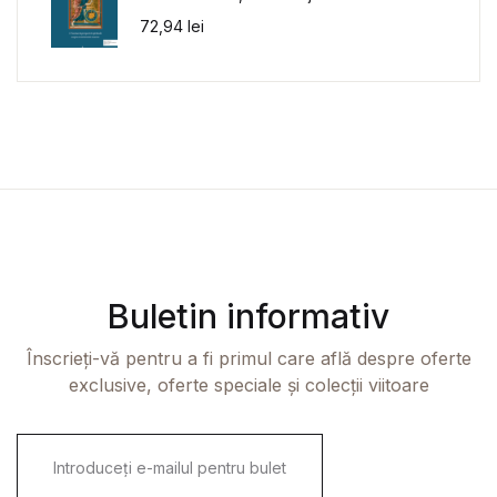
72,94
lei
Buletin informativ
Înscrieți-vă pentru a fi primul care află despre oferte
exclusive, oferte speciale și colecții viitoare
E
m
a