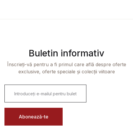
Buletin informativ
Înscrieți-vă pentru a fi primul care află despre oferte
exclusive, oferte speciale și colecții viitoare
E
m
a
i
l
*
Abonează-te