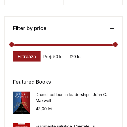
l’UNESCO / Romania in
the UNESCO Heritage
Filter by price
Filtrează
Preț:
50 lei
—
120 lei
Preț minim
Preț maxim
Featured Books
Drumul cel bun in leadership - John C.
Maxwell
43,00
lei
Fragmente initiatice. Caietele lui