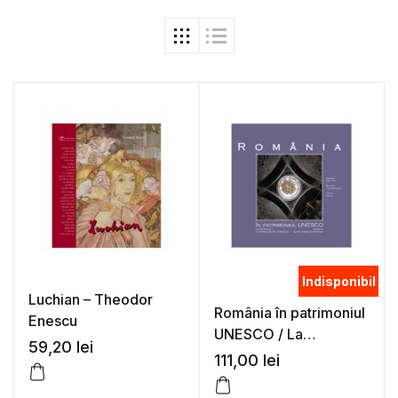
Indisponibil
Luchian – Theodor
România în patrimoniul
Enescu
UNESCO / La
59,20
lei
Roumanie au
111,00
lei
patrimoine de