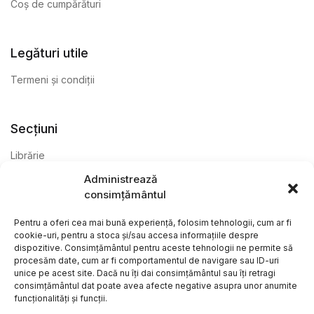
Coș de cumpărături
Legături utile
Termeni și condiții
Secțiuni
Librărie
Administrează
Anticariat
consimțământul
Editură
Pentru a oferi cea mai bună experiență, folosim tehnologii, cum ar fi
cookie-uri, pentru a stoca și/sau accesa informațiile despre
dispozitive. Consimțământul pentru aceste tehnologii ne permite să
procesăm date, cum ar fi comportamentul de navigare sau ID-uri
unice pe acest site. Dacă nu îți dai consimțământul sau îți retragi
consimțământul dat poate avea afecte negative asupra unor anumite
funcționalități și funcții.
@ Librăria Arcana. Toate drepturile rezervate. Site creat de