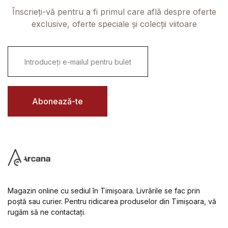
Înscrieți-vă pentru a fi primul care află despre oferte
exclusive, oferte speciale și colecții viitoare
E
m
a
i
l
*
Abonează-te
Magazin online cu sediul în Timișoara. Livrările se fac prin
poștă sau curier. Pentru ridicarea produselor din Timișoara, vă
rugăm să ne contactați.