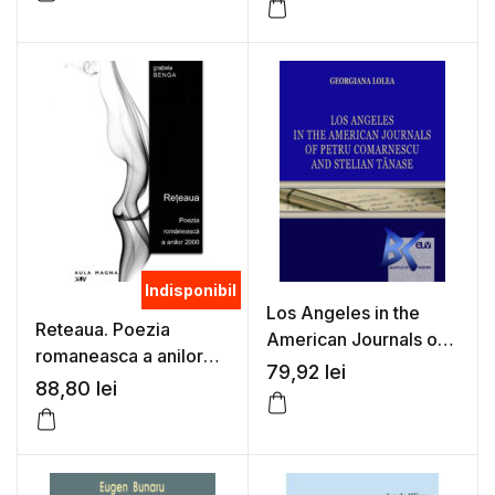
(coord.)
Indisponibil
Los Angeles in the
Reteaua. Poezia
American Journals of
romaneasca a anilor
Petru Comarnescu and
79,92
lei
2000 – Gratiela Benga
88,80
lei
Stelian Tanase –
Georgiana Lolea