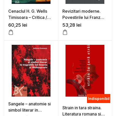
Cenaclul H. G. Wells
Revizitari moderne.
Timisoara – Critica /
Povestirile lui Franz
Eseu (1969 – 2019)
Kafka – Gabriela
60,25
lei
53,28
lei
Glavan
Indisponibil
Sangele – anatomie si
Strain in tara straina.
simbol literar in
Literatura romana si