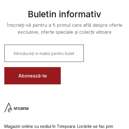
Buletin informativ
Înscrieți-vă pentru a fi primul care află despre oferte
exclusive, oferte speciale și colecții viitoare
E
m
a
i
l
*
Abonează-te
Magazin online cu sediul în Timișoara. Livrările se fac prin