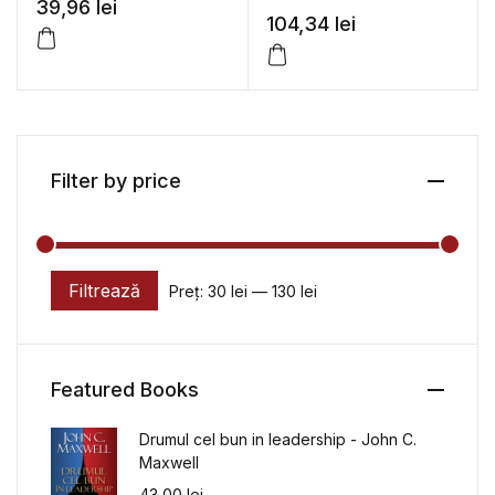
tragediile lui Seneca si
39,96
lei
granita identitara in
104,34
lei
Shakespeare – Antuza
proza Hertei Muller si a
Genescu
lui Andrei Codrescu –
Radu Pavel Gheo
Filter by price
Filtrează
Preț:
30 lei
—
130 lei
Preț minim
Preț maxim
Featured Books
Drumul cel bun in leadership - John C.
Maxwell
43,00
lei