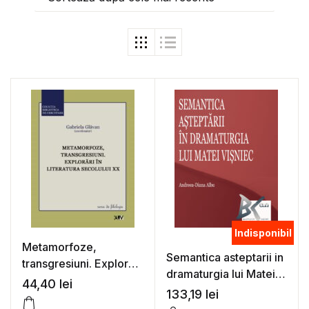
Indisponibil
Metamorfoze,
Semantica asteptarii in
transgresiuni. Explorari
dramaturgia lui Matei
in literatura secolului
44,40
lei
Visniec – Andreea-
133,19
lei
XX – Gabriela Glavan
Diana Albu