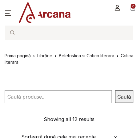
0
Search
Prima pagină
Librărie
Beletristica si Critica literara
Critica
literara
Caută
Caută
Showing all 12 results
Sortează după cele mai recente