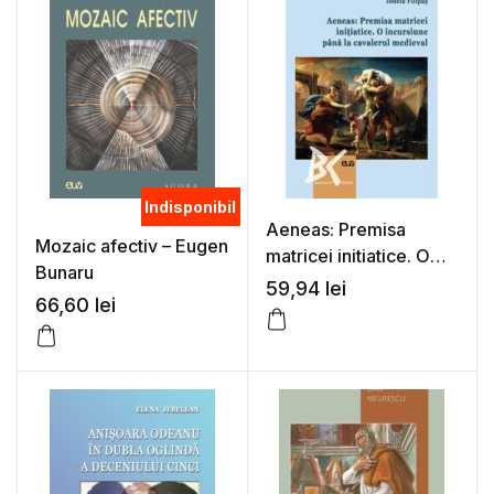
Indisponibil
Aeneas: Premisa
Mozaic afectiv – Eugen
matricei initiatice. O
Bunaru
incursiune pana la
59,94
lei
66,60
lei
cavalerul medieval –
Ionela Filipas