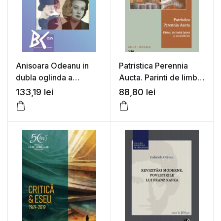
Anisoara Odeanu in
Patristica Perennia
dubla oglinda a
Aucta. Parinti de limba
deceniului cinci – Elena
latina si scrierile lor –
133,19
lei
88,80
lei
Jebelean
Dan Negrescu