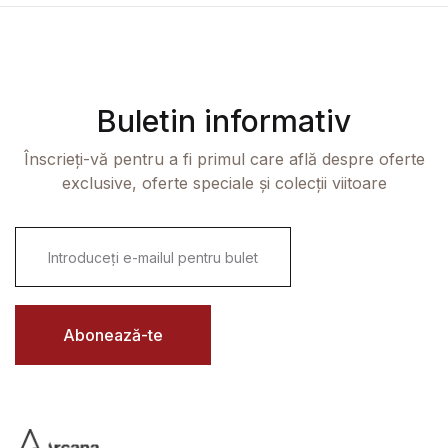
Buletin informativ
Înscrieți-vă pentru a fi primul care află despre oferte
exclusive, oferte speciale și colecții viitoare
E
m
a
i
l
*
Abonează-te