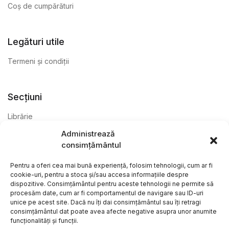
Coș de cumpărături
Legături utile
Termeni și condiții
Secțiuni
Librărie
Administrează
Anticariat
consimțământul
Editură
Pentru a oferi cea mai bună experiență, folosim tehnologii, cum ar fi
cookie-uri, pentru a stoca și/sau accesa informațiile despre
dispozitive. Consimțământul pentru aceste tehnologii ne permite să
procesăm date, cum ar fi comportamentul de navigare sau ID-uri
unice pe acest site. Dacă nu îți dai consimțământul sau îți retragi
consimțământul dat poate avea afecte negative asupra unor anumite
funcționalități și funcții.
@ Librăria Arcana. Toate drepturile rezervate. Site creat de