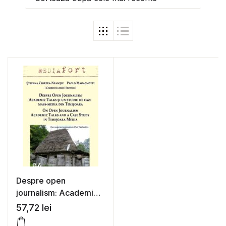
Despre open
journalism: Academic
Talks si un studiu de
57,72
lei
caz – mass-media din