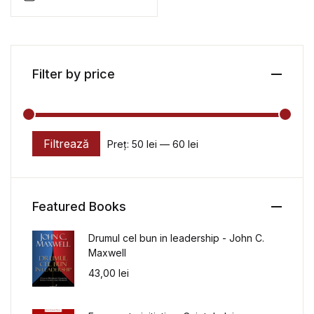
Timisoara / On Open
Journalism: Academic
Talks and a Case Study
in Timişoara Media –
Stefana Ciortea-
Filter by price
Neamtiu, Paolo
Magagnotti (coord.)
Filtrează
Preț:
50 lei
—
60 lei
Preț minim
Preț maxim
Featured Books
Drumul cel bun in leadership - John C.
Maxwell
43,00
lei