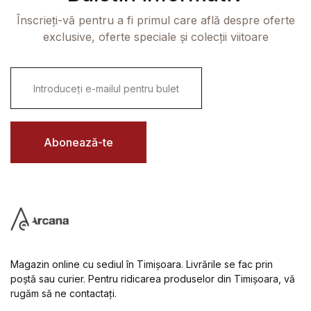
Înscrieți-vă pentru a fi primul care află despre oferte
exclusive, oferte speciale și colecții viitoare
E
m
a
i
l
*
Abonează-te
Magazin online cu sediul în Timișoara. Livrările se fac prin
poștă sau curier. Pentru ridicarea produselor din Timișoara, vă
rugăm să ne contactați.