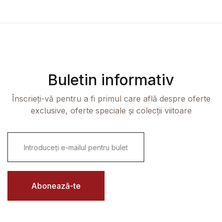
Buletin informativ
Înscrieți-vă pentru a fi primul care află despre oferte
exclusive, oferte speciale și colecții viitoare
E
m
a
i
l
*
Abonează-te