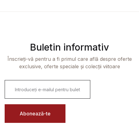
Buletin informativ
Înscrieți-vă pentru a fi primul care află despre oferte
exclusive, oferte speciale și colecții viitoare
E
m
a
i
l
*
Abonează-te