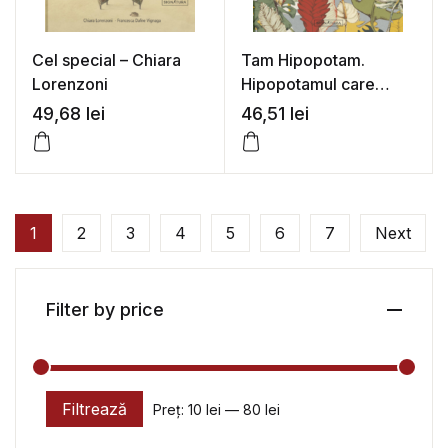
Cel special – Chiara
Tam Hipopotam.
Lorenzoni
Hipopotamul care
clocea ouă – Daniela
49,68
lei
46,51
lei
Iride Murgia
1
2
3
4
5
6
7
Next
Filter by price
Filtrează
Preț:
10 lei
—
80 lei
Preț minim
Preț maxim