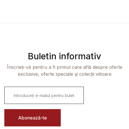
Buletin informativ
Înscrieți-vă pentru a fi primul care află despre oferte
exclusive, oferte speciale și colecții viitoare
E
m
a
i
l
*
Abonează-te