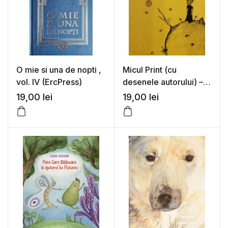
O mie si una de nopti ,
Micul Print (cu
vol. IV (ErcPress)
desenele autorului) –
Antoine de Saint-
19,00
lei
19,00
lei
Exupery