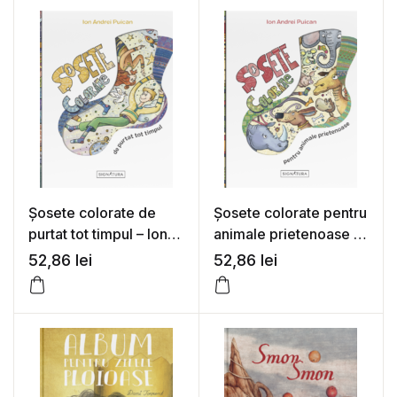
Șosete colorate de
Șosete colorate pentru
purtat tot timpul – Ion
animale prietenoase –
Andrei Puican
Ion Andrei Puican
52,86
lei
52,86
lei