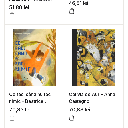
darui – Linda
46,51
lei
Morris
51,80
lei
Wolfsgruber
Ce faci când nu faci
Colivia de Aur – Anna
nimic – Beatrice
Castagnoli
Alemagna
70,83
lei
70,83
lei