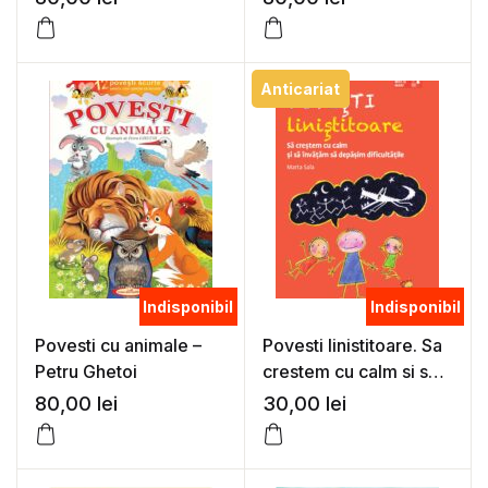
Anticariat
Indisponibil
Indisponibil
Povesti cu animale –
Povesti linistitoare. Sa
Petru Ghetoi
crestem cu calm si sa
invatam sa depasim
80,00
lei
30,00
lei
dificultatile – Marta
Sala