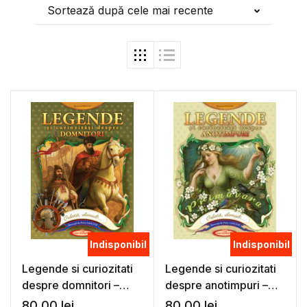
Sortează după cele mai recente
Indisponibil
Indisponibil
Legende si curiozitati
Legende si curiozitati
despre domnitori –
despre anotimpuri –
Petru Ghetoi
Petru Ghetoi
80,00
lei
80,00
lei