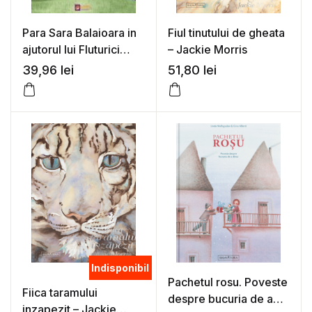
Para Sara Balaioara in
Fiul tinutului de gheata
ajutorul lui Fluturici
– Jackie Morris
(editia 2) – Luiza
39,96
lei
51,80
lei
Chiazna
Indisponibil
Pachetul rosu. Poveste
Fiica taramului
despre bucuria de a
inzapezit – Jackie