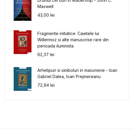
Drumul cel bun in leadership - John C.
Maxwell
43,00
lei
Fragmente initiatice. Caietele lui
Willermoz si alte manuscrise rare din
perioada iluminista
62,37
lei
Arhetipuri si simboluri in masonerie - Ioan
Gabriel Dalea, Ioan Prejmereanu
72,94
lei