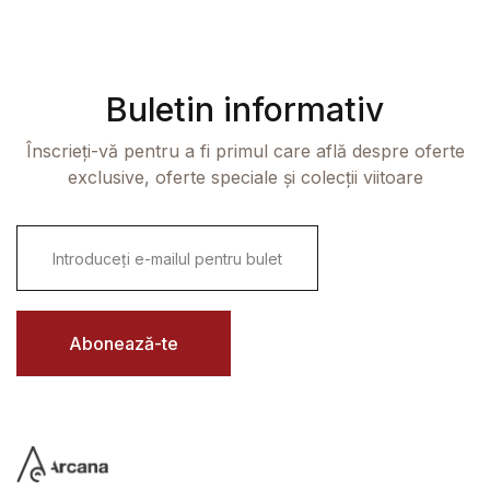
Buletin informativ
Înscrieți-vă pentru a fi primul care află despre oferte
exclusive, oferte speciale și colecții viitoare
E
m
a
i
l
*
Abonează-te