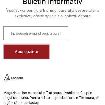
Buletin informativ
Înscrieți-vă pentru a fi primul care află despre oferte
exclusive, oferte speciale și colecții viitoare
E
m
a
i
l
*
Abonează-te
Magazin online cu sediul în Timișoara. Livrările se fac prin
poștă sau curier. Pentru ridicarea produselor din Timișoara, vă
rugăm să ne contactați.