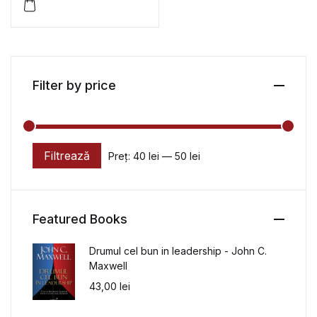
Filter by price
Filtrează
Preț:
40 lei
—
50 lei
Preț minim
Preț maxim
Featured Books
Drumul cel bun in leadership - John C.
Maxwell
43,00
lei