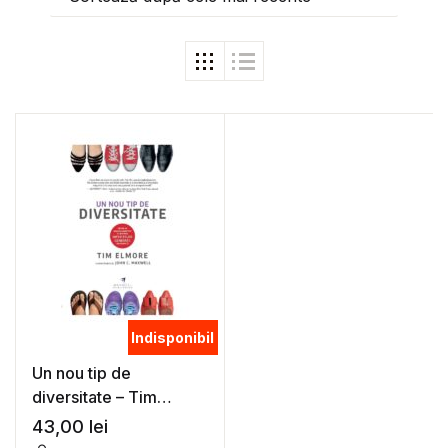
Indisponibil
Un nou tip de
diversitate – Tim
Elmore
43,00
lei