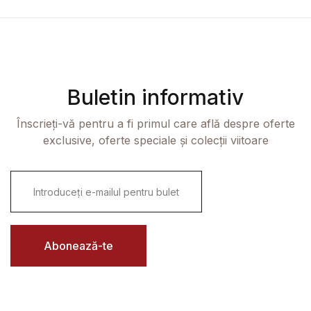
Buletin informativ
Înscrieți-vă pentru a fi primul care află despre oferte
exclusive, oferte speciale și colecții viitoare
E
m
a
i
l
*
Abonează-te